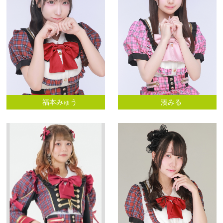
福本みゅう
湊みる