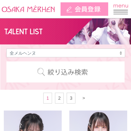
1
2
3
>