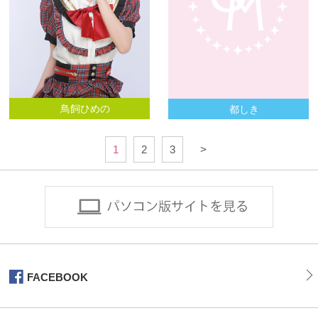
鳥飼ひめの
都しき
1
2
3
>
FACEBOOK