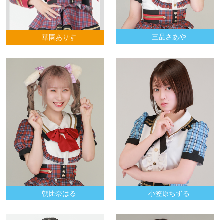
三品さあや
華園ありす
朝比奈はる
小笠原ちずる