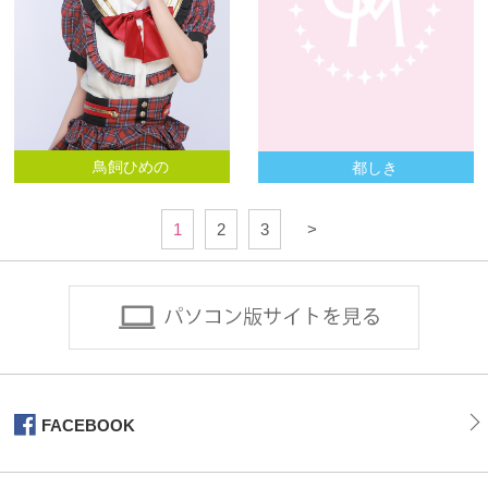
鳥飼ひめの
都しき
1
2
3
>
FACEBOOK