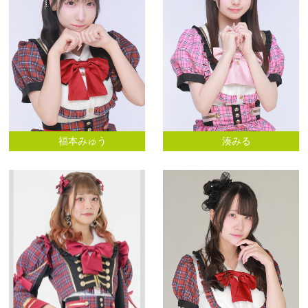
福本みゅう
湊みる