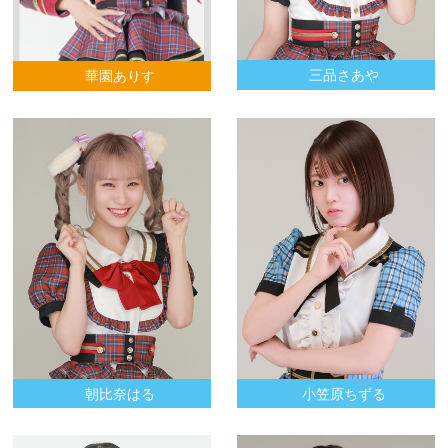
三品さあや
華園ありす
朝比奈はる
小笠原ちずる