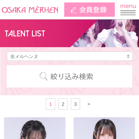
1
2
3
>