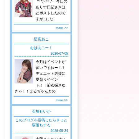
´꒳`*)🤍ྀི .*･ﾟ今日の
ありす日記さきほ
どポストしたので
すが...にな
more
>>
星宮あこ
おはあこー！
2026-07-05
今月はイベントが
多いですねー！！
デュエット選抜に
夏祭りイベン
ト！！浴衣探さな
きゃ！！えるちゃんとの
more
>>
石垣せいか
このブログを投稿したらきっと
寝落ちする
2026-05-24