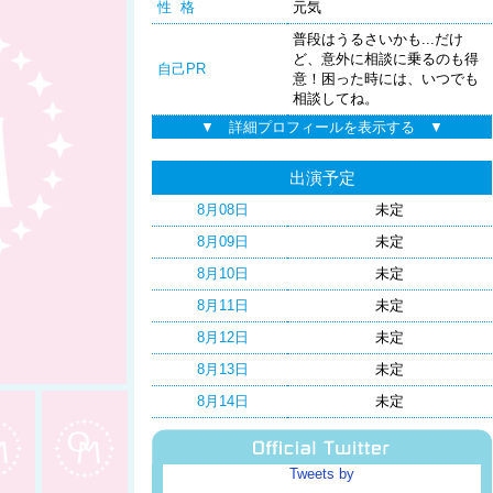
性 格
元気
普段はうるさいかも...だけ
ど、意外に相談に乗るのも得
自己PR
意！困った時には、いつでも
相談してね。
▼ 詳細プロフィールを表示する ▼
出演予定
8月08日
未定
8月09日
未定
8月10日
未定
8月11日
未定
8月12日
未定
8月13日
未定
8月14日
未定
Tweets by