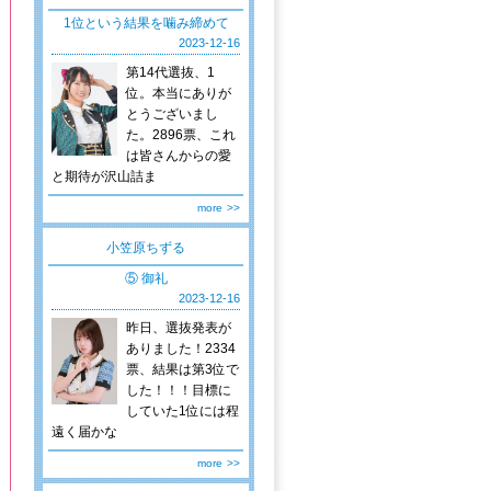
1位という結果を噛み締めて
2023-12-16
第14代選抜、1
位。本当にありが
とうございまし
た。2896票、これ
は皆さんからの愛
と期待が沢山詰ま
more
>>
小笠原ちずる
⑤ 御礼
2023-12-16
昨日、選抜発表が
ありました！2334
票、結果は第3位で
した！！！目標に
していた1位には程
遠く届かな
more
>>