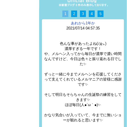
1
2
3
4
5
あれから1年か
2021/07/14 04:57:35
色んな事があったよね(ﾉд-｡)
濃厚すぎる一年です！
や、メルヘン入ってから毎日が濃厚で濃い時間
なんですけど、今日は色々と振り返れる日でし
た✨
ずっと一緒に今までメルヘンを応援してくださ
って支えてくれているメルマニアの皆様に感謝
です✨
そして明日もそらちゃんの生誕祭の練習をして
きます✨
ほぼ毎日(人●´ω｀●)✨
かなり気合いが入っていて、今までに無いショ
ーが観れると思います✨