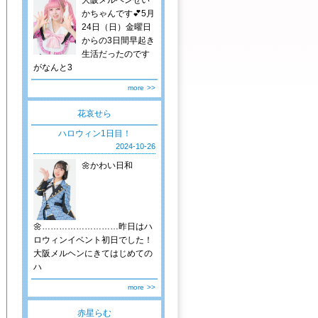
大阪メルヘンせい
かちゃんです💕5月
24日（日）金曜日
からの3日間早起き
生活だったのです
がなんと3
more
>>
花哀せら
ハロウィン1日目！
2024-10-26
🌼かわい日和
🌼………………………昨日はハ
ロウィンイベント初日でした！
大阪メルヘンにきてはじめての
ハ
more
>>
赤星らむ