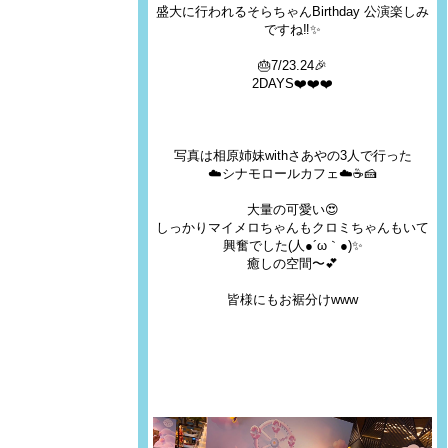
盛大に行われるそらちゃんBirthday 公演楽しみ
ですね‼️✨
🎂7/23.24🎉
2DAYS❤️❤️❤️
写真は相原姉妹withさあやの3人で行った
☁️シナモロールカフェ☁️☕️🍰
大量の可愛い😍
しっかりマイメロちゃんもクロミちゃんもいて
興奮でした(人●´ω｀●)✨
癒しの空間〜💕
皆様にもお裾分けwww