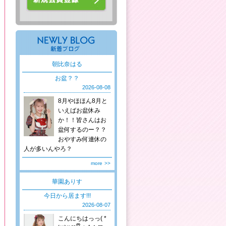
朝比奈はる
お盆？？
2026-08-08
8月やほほん8月と
いえばお盆休み
か！！皆さんはお
盆何するのー？？
おやすみ何連休の
人が多いんやろ？
more
>>
華園ありす
今日から居ます!!!
2026-08-07
こんにちはっっ( *